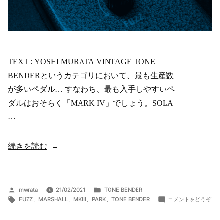
TEXT : YOSHI MURATA VINTAGE TONE
BENDERというカテゴリにおいて、最も生産数
が多いペダル… すなわち、最も入手しやすいペ
ダルはおそらく「MARK IV」でしょう。SOLA
…
“PARK
続きを読む
FUZZ
SOUND
“Reverse
投
カ
mwrata
21/02/2021
TONE BENDER
稿
タ
テ
(P
Board””
FUZZ
、
MARSHALL
、
MKIII
、
PARK
、
TONE BENDER
コメントをどうぞ
者:
グ:
ゴ
FU
の
リ
SO