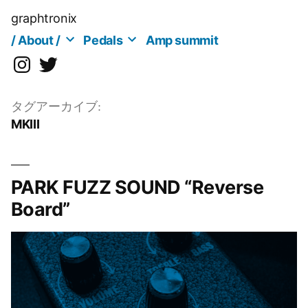
コ
graphtronix
ン
/ About /
Pedals
Amp summit
テ
instagram
twitter
ン
ツ
へ
タグアーカイブ:
MKIII
ス
キ
ッ
プ
PARK FUZZ SOUND “Reverse
Board”