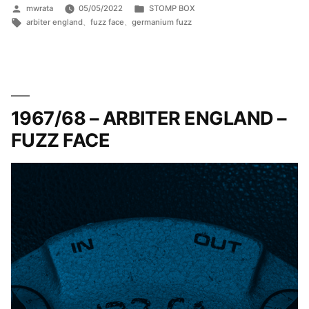
FUZZ
投
カ
mwrata
05/05/2022
STOMP BOX
稿
タ
テ
FACE/NKT
arbiter england
、
fuzz face
、
germanium fuzz
者:
グ:
ゴ
275”
リ
の
ー:
1967/68 – ARBITER ENGLAND –
FUZZ FACE​