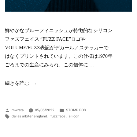
鮮やかなブルーフィニッシュが特徴的なシリコン
ファズフェイス ”FUZZ FACE”ロゴや
VOLUME/FUZZ表記がデカール／ステッカーで
はなくプリントされています。この仕様は1970年
ごろまでの生産にみられ、この個体に …
“1970
続きを読む
DALLAS
ARBITER
ENGLAND
投
カ
mwrata
05/05/2022
STOMP BOX
稿
タ
テ
“FUZZ
dallas arbiter england
、
fuzz face
、
silicon
者:
グ:
ゴ
FACE””
リ
の
ー: