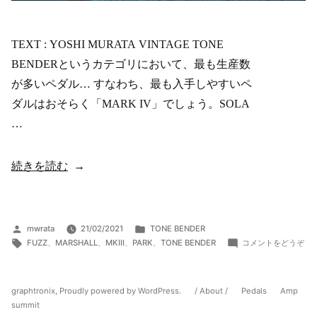
TEXT : YOSHI MURATA VINTAGE TONE
BENDERというカテゴリにおいて、最も生産数
が多いペダル… すなわち、最も入手しやすいペ
ダルはおそらく「MARK IV」でしょう。SOLA
…
“PARK
続きを読む
FUZZ
SOUND
“Reverse
投
カ
mwrata
21/02/2021
TONE BENDER
稿
タ
テ
(P
Board””
FUZZ
、
MARSHALL
、
MKIII
、
PARK
、
TONE BENDER
コメントをどうぞ
者:
グ:
ゴ
FU
の
リ
SO
ー:
“Re
graphtronix
,
Proudly powered by WordPress.
/ About /
Pedals
Amp
Boa
summit