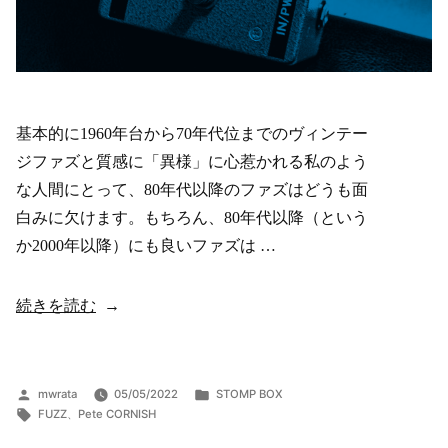
基本的に1960年台から70年代位までのヴィンテー
ジファズと質感に「異様」に心惹かれる私のよう
な人間にとって、80年代以降のファズはどうも面
白みに欠けます。もちろん、80年代以降（という
か2000年以降）にも良いファズは …
“PETE
続きを読む
CORNISH
–
N.G.FUZZ”
投
カ
mwrata
05/05/2022
STOMP BOX
稿
タ
テ
の
FUZZ
、
Pete CORNISH
者:
グ:
ゴ