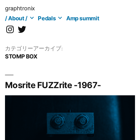
コ
graphtronix
ン
/ About /
Pedals
Amp summit
テ
instagram
twitter
ン
ツ
へ
カテゴリーアーカイブ:
STOMP BOX
ス
キ
ッ
プ
Mosrite FUZZrite -1967-