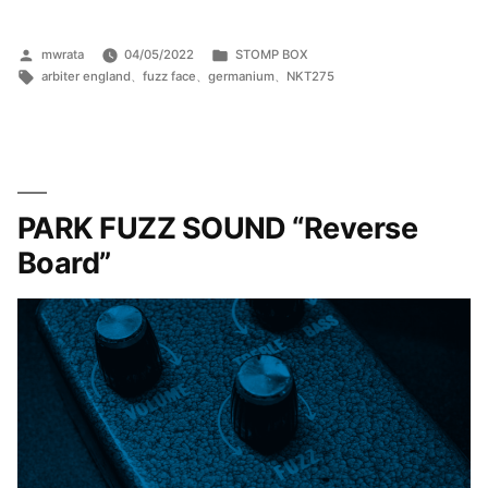
ARBITER
ENGLAND
投
カ
mwrata
04/05/2022
STOMP BOX
稿
タ
テ
–
arbiter england
、
fuzz face
、
germanium
、
NKT275
者:
グ:
ゴ
FUZZ
リ
FACE​
ー:
”
の
PARK FUZZ SOUND “Reverse
Board”