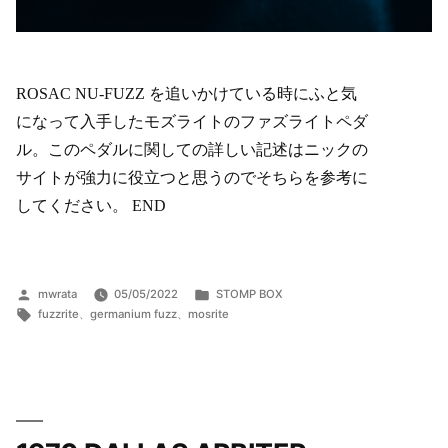
ROSAC NU-FUZZ を追いかけている時にふと気
になって入手したモズライトのファズライトペダ
ル。このペダルに関しての詳しい記述はニックの
サイトが強力に役立つと思うのでそちらを参考に
してください。 END
投
カ
mwrata
05/05/2022
STOMP BOX
稿
タ
テ
fuzzrite
、
germanium fuzz
、
mosrite
者:
グ:
ゴ
リ
ー: